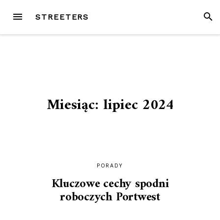
Przejdź
MENU
SZUK
STREETERS
do
treści
Miesiąc:
lipiec 2024
PORADY
Kluczowe cechy spodni
roboczych Portwest