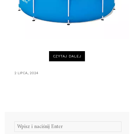
„BASEN
CZYTAJ DALEJ
STELAŻOWY
–
IDEALNE
ROZWIĄZANIE
2 LIPCA, 2024
NA
LATO”
Szukaj: