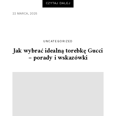
„ODZIEŻ
CZYTAJ DALEJ
BALMAIN
W
CODZIENNYM
22 MARCA, 2025
STYLU:
JAK
NOSIĆ
LUKSUS
NA
CO
DZIEŃ?”
UNCATEGORIZED
Jak wybrać idealną torebkę Gucci
– porady i wskazówki