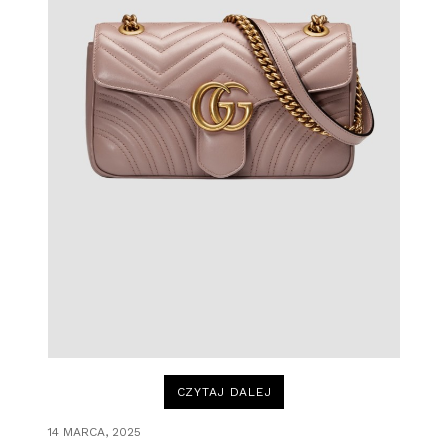
„JAK
CZYTAJ DALEJ
WYBRAĆ
IDEALNĄ
TOREBKĘ
14 MARCA, 2025
GUCCI