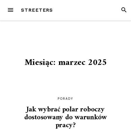
Przejdź
MENU
SZUK
STREETERS
do
treści
Miesiąc:
marzec 2025
PORADY
Jak wybrać polar roboczy
dostosowany do warunków
pracy?