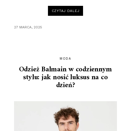
„JAK
CZYTAJ DALEJ
WYBRAĆ
POLAR
ROBOCZY
DOSTOSOWANY
27 MARCA, 2025
DO
WARUNKÓW
PRACY?”
MODA
Odzież Balmain w codziennym
stylu: jak nosić luksus na co
dzień?