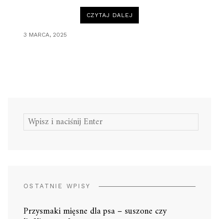
„NIEOCZYWISTE
CZYTAJ DALEJ
FAKTY
O
KULACH
3 MARCA, 2025
ORTOPEDYCZNYCH,
KTÓRE
ZASKAKUJĄ”
Szukaj:
OSTATNIE WPISY
Przysmaki mięsne dla psa – suszone czy