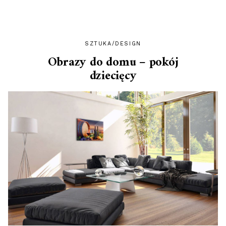
MIEĆ
JE
W
SWOJEJ
SZAFIE!”
SZTUKA/DESIGN
Obrazy do domu – pokój
dziecięcy