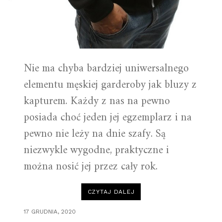
Nie ma chyba bardziej uniwersalnego
elementu męskiej garderoby jak bluzy z
kapturem. Każdy z nas na pewno
posiada choć jeden jej egzemplarz i na
pewno nie leży na dnie szafy. Są
niezwykle wygodne, praktyczne i
można nosić jej przez cały rok.
„BLUZY
CZYTAJ DALEJ
Z
KAPTUREM
–
17 GRUDNIA, 2020
ZDECYDOWANIE
WARTO