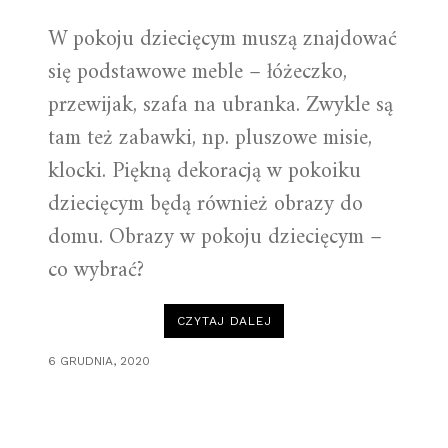
W pokoju dziecięcym muszą znajdować
się podstawowe meble – łóżeczko,
przewijak, szafa na ubranka. Zwykle są
tam też zabawki, np. pluszowe misie,
klocki. Piękną dekoracją w pokoiku
dziecięcym będą również obrazy do
domu. Obrazy w pokoju dziecięcym –
co wybrać?
„OBRAZY
CZYTAJ DALEJ
DO
DOMU
–
6 GRUDNIA, 2020
POKÓJ
DZIECIĘCY”