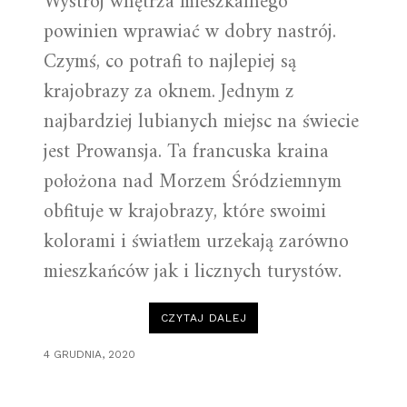
Wystrój wnętrza mieszkalnego
powinien wprawiać w dobry nastrój.
Czymś, co potrafi to najlepiej są
krajobrazy za oknem. Jednym z
najbardziej lubianych miejsc na świecie
jest Prowansja. Ta francuska kraina
położona nad Morzem Śródziemnym
obfituje w krajobrazy, które swoimi
kolorami i światłem urzekają zarówno
mieszkańców jak i licznych turystów.
„OBRAZY
CZYTAJ DALEJ
W
STYLU
PROWANSALSKIM
4 GRUDNIA, 2020
TWORZĄ
NASTRÓJ”