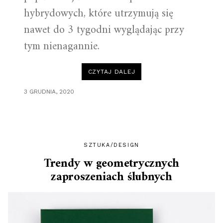
hybrydowych, które utrzymują się
nawet do 3 tygodni wyglądając przy
tym nienagannie.
„PAZNOKCIE
CZYTAJ DALEJ
HYBRYDOWE
KROK
PO
3 GRUDNIA, 2020
KROKU”
SZTUKA/DESIGN
Trendy w geometrycznych
zaproszeniach ślubnych