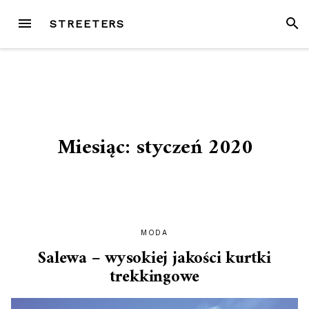
Przejdź
MENU
SZUK
STREETERS
do
treści
Miesiąc:
styczeń 2020
MODA
Salewa – wysokiej jakości kurtki
trekkingowe