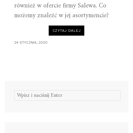
również w ofercie firmy Salewa. Co
możemy znaleźć w jej asortymencie?
„SALEWA
CZYTAJ DALEJ
–
WYSOKIEJ
JAKOŚCI
24 STYCZNIA, 2020
KURTKI
TREKKINGOWE”
Szukaj: