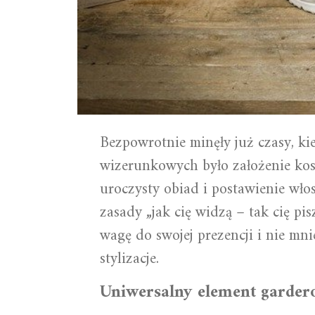
Bezpowrotnie minęły już czasy, k
wizerunkowych było założenie kosz
uroczysty obiad i postawienie wło
zasady „jak cię widzą – tak cię p
wagę do swojej prezencji i nie mni
stylizacje.
Uniwersalny element gardero