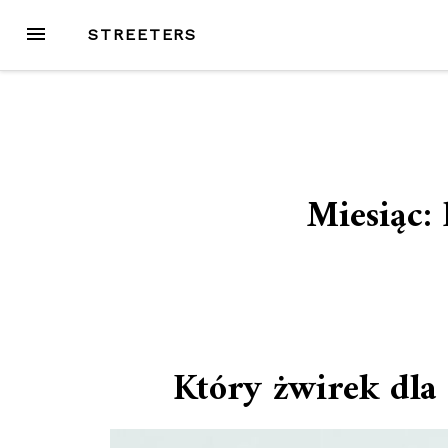
Przejdź
MENU
STREETERS
do
treści
Miesiąc:
Który żwirek dla 