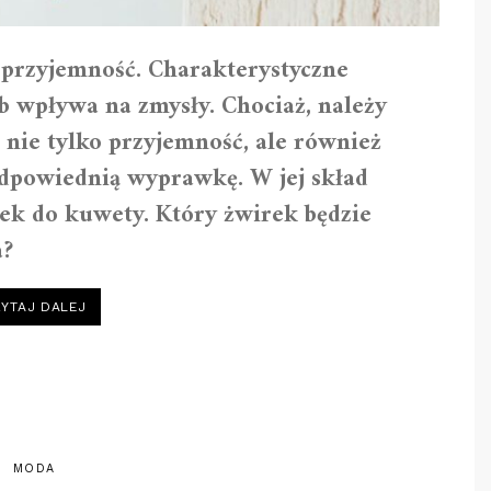
ą przyjemność. Charakterystyczne
b wpływa na zmysły. Chociaż, należy
o nie tylko przyjemność, ale również
odpowiednią wyprawkę. W jej skład
ek do kuwety. Który żwirek będzie
a?
„KTÓRY
YTAJ DALEJ
ŻWIREK
DLA
KOTA
BĘDZIE
NAJLEPSZY?”
MODA