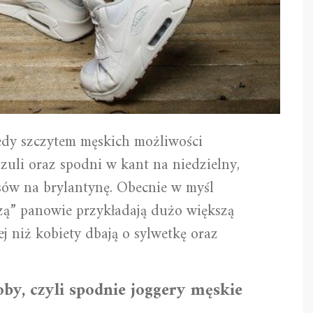
iedy szczytem męskich możliwości
uli oraz spodni w kant na niedzielny,
sów na brylantynę. Obecnie w myśl
iszą” panowie przykładają dużo większą
ej niż kobiety dbają o sylwetkę oraz
by, czyli spodnie joggery męskie