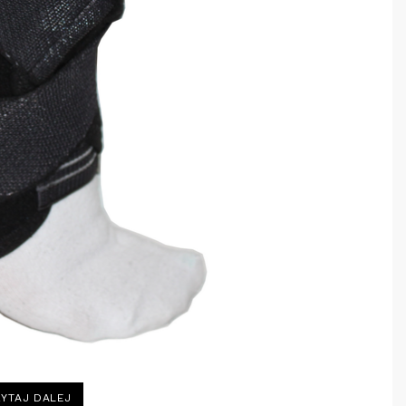
„CZY
YTAJ DALEJ