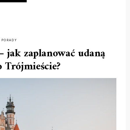
ORTEZA
NA
KOSTKĘ
NAPRAWDĘ
POMAGA?
FAKTY,
KTÓRE
MOGĄ
CIĘ
ZASKOCZYĆ”
PORADY
– jak zaplanować udaną
 Trójmieście?