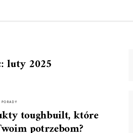
c:
luty 2025
PORADY
kty toughbuilt, które
Twoim potrzebom?