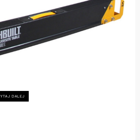
„JAK
YTAJ DALEJ
WYBRAĆ
PRODUKTY
TOUGHBUILT,
KTÓRE
ODPOWIADAJĄ
TWOIM
POTRZEBOM?”