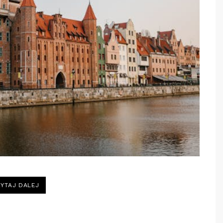
„WYCIECZKA
YTAJ DALEJ
SZKOLNA
–
JAK
ZAPLANOWAĆ
UDANĄ
PODRÓŻ