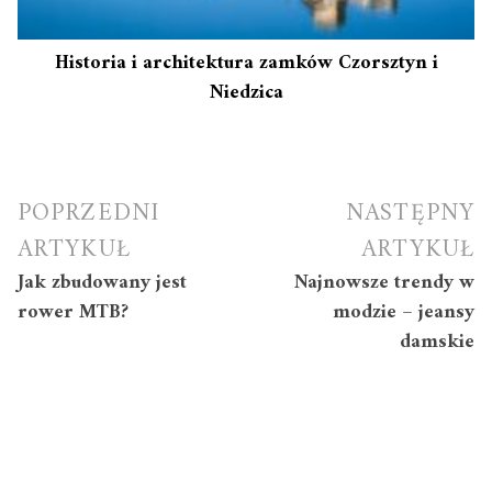
Historia i architektura zamków Czorsztyn i
Niedzica
Nawigacja
POPRZEDNI
NASTĘPNY
wpisu
ARTYKUŁ
ARTYKUŁ
Jak zbudowany jest
Najnowsze trendy w
rower MTB?
modzie – jeansy
damskie