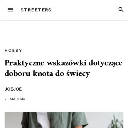
Przejdź
MENU
SZUK
STREETERS
do
treści
HOBBY
Praktyczne wskazówki dotyczące
doboru knota do świecy
JOEJOE
2 LATA
TEMU