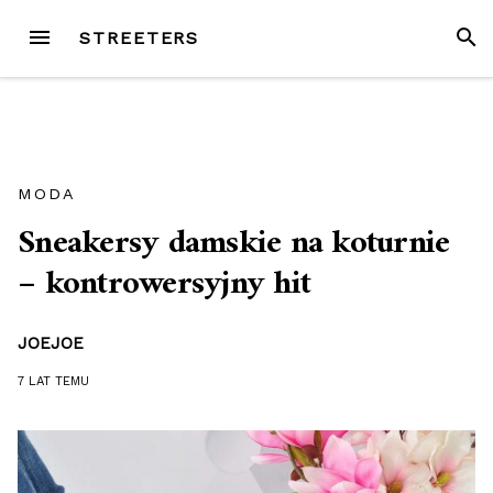
Przejdź
MENU
SZUK
STREETERS
do
treści
MODA
Sneakersy damskie na koturnie
– kontrowersyjny hit
JOEJOE
7 LAT
TEMU