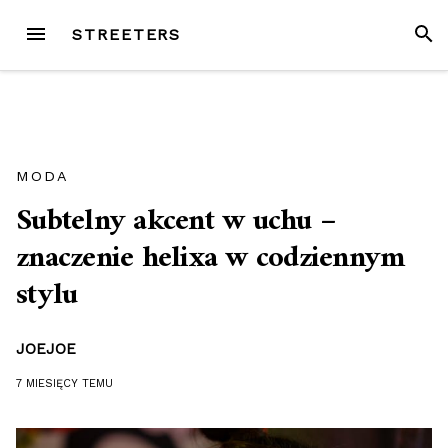
Przejdź
MENU
SZUK
STREETERS
do
treści
MODA
Subtelny akcent w uchu –
znaczenie helixa w codziennym
stylu
JOEJOE
7 MIESIĘCY
TEMU