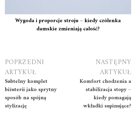
Wygoda i proporcje stroju – kiedy czółenka
damskie zmieniają całość?
Nawigacja
POPRZEDNI
NASTĘPNY
wpisu
ARTYKUŁ
ARTYKUŁ
Subtelny komplet
Komfort chodzenia a
biżuterii jako sprytny
stabilizacja stopy –
sposób na spójną
kiedy pomagają
stylizację
wkładki supinujące?