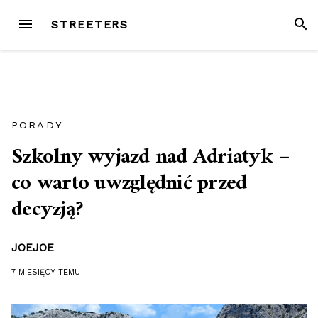
Przejdź
MENU
SZUK
STREETERS
do
treści
PORADY
Szkolny wyjazd nad Adriatyk –
co warto uwzględnić przed
decyzją?
JOEJOE
7 MIESIĘCY
TEMU