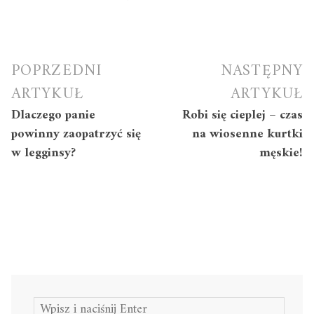
Nawigacja
POPRZEDNI
NASTĘPNY
wpisu
ARTYKUŁ
ARTYKUŁ
Dlaczego panie
Robi się cieplej – czas
powinny zaopatrzyć się
na wiosenne kurtki
w legginsy?
męskie!
Szukaj: