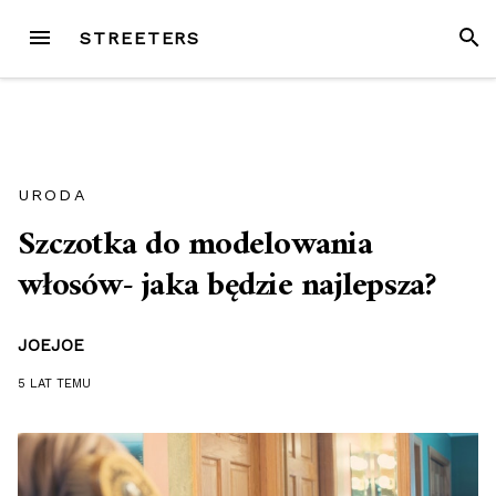
Przejdź
MENU
SZUK
STREETERS
do
treści
URODA
Szczotka do modelowania
włosów- jaka będzie najlepsza?
JOEJOE
5 LAT
TEMU